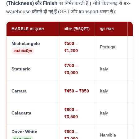
(Thickness) और Finish
पर निर्भर करती है। नीचे किशनगढ़ से ex-
warehouse कीमतें दी गई हैं (GST और transport अलग से):
MARBLE का प्रकार
कीमत (₹/SQFT)
मूल स्थान
GR
Michelangelo
₹500 –
Portugal
A,
₹1,200
सबसे लोकप्रिय
₹700 –
A, 
Statuario
Italy
₹3,000
AA
Carrara
₹450 – ₹850
Italy
A,
₹800 –
AA
Calacatta
Italy
₹3,500
AA
Dover White
₹600 –
Namibia
A,
₹2,000
Best Value